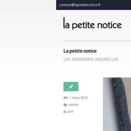
contact@lapetitenotice.fr
La petite notice
LES DERNIERES NOUVELLES
On
1 mars 2013
By
admin
In
DIY