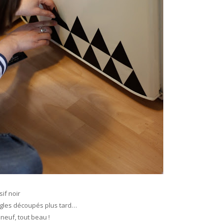
if noir
ngles découpés plus tard…
neuf, tout beau !